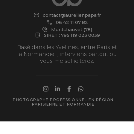
contact@aurelienpapa.fr
06 42 11 07 82
Montchauvet (78)
SIRET : 795 119 023 0039
Basé dans les Yvelines, entre Paris et
la Normandie, j'interviens partout où
vous me solliciterez.
PHOTOGRAPHE PROFESSIONNEL EN RÉGION
PARISIENNE ET NORMANDIE